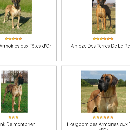
Armoiries aux Têtes d'Or
Almaze Des Terres De La Rai
nk De montbrien
Hougoom des Armoiries aux 