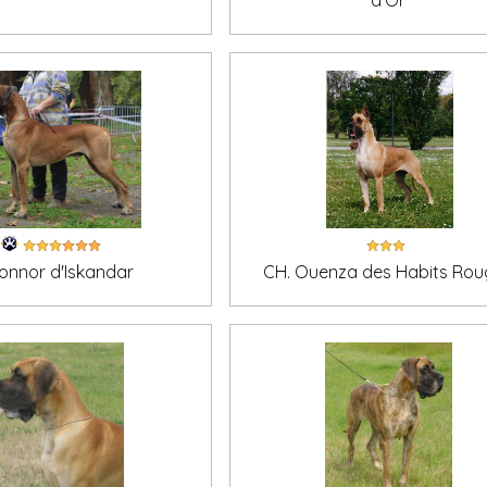
d'Or
onnor d'Iskandar
CH. Ouenza des Habits Rou