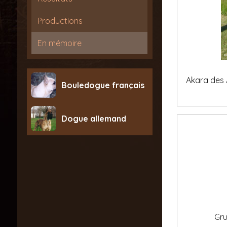
Productions
En mémoire
Akara des 
Bouledogue français
Dogue allemand
Gru